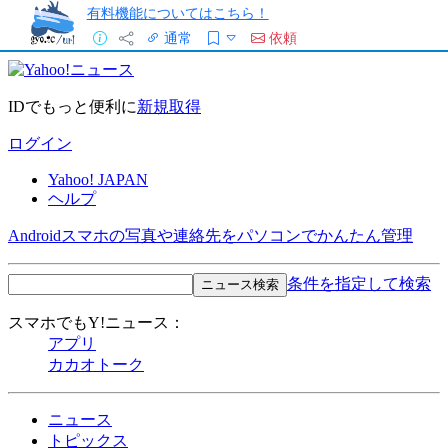
有料機能についてはこちら！
通常
依頼