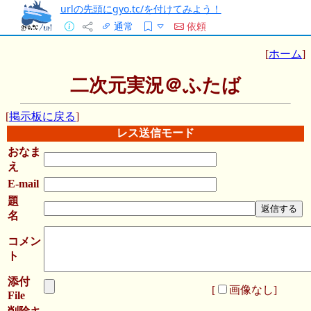
urlの先頭にgyo.tc/を付けてみよう！
通常
依頼