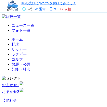
urlの先頭にgyo.tc/を付けてみよう！
通常
依頼