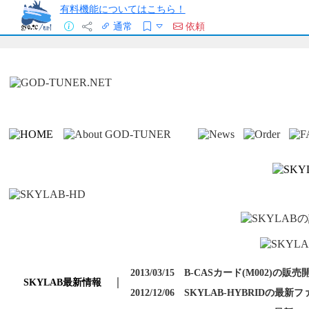
有料機能についてはこちら！
通常
依頼