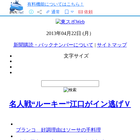
有料機能についてはこちら！
通常
依頼