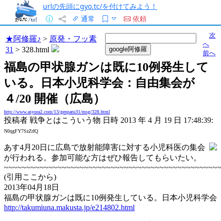
urlの先頭にgyo.tc/を付けてみよう！
通常
依頼