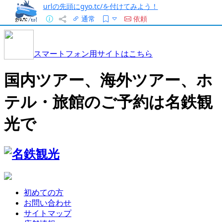
urlの先頭にgyo.tc/を付けてみよう！
通常
依頼