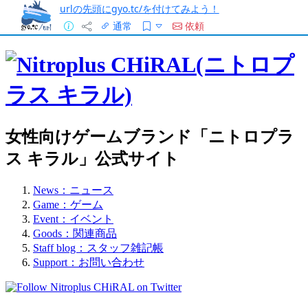
urlの先頭にgyo.tc/を付けてみよう！
通常
依頼