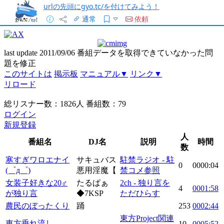
urlの先頭にgyo.tc/を付けてみよう！
通常
依頼