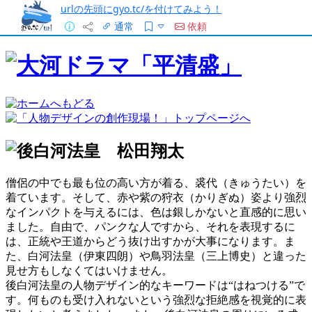
urlの先頭にgyo.tc/を付けてみよう！
通常
依頼