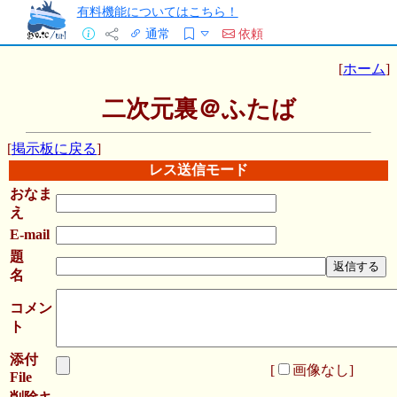
有料機能についてはこちら！
通常
依頼