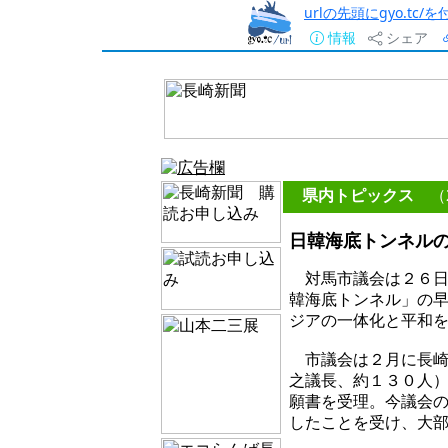
urlの先頭にgyo.tc
情報
シェア