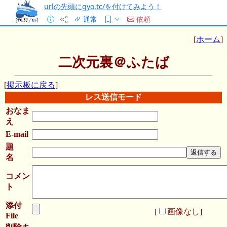
urlの先頭にgyo.tc/を付けてみよう！
通常
依頼