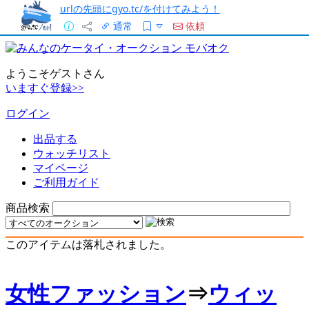
urlの先頭にgyo.tc/を付けてみよう！
通常
依頼