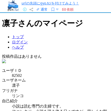
urlの先頭にgyo.tc/を付けてみよう！
通常
依頼