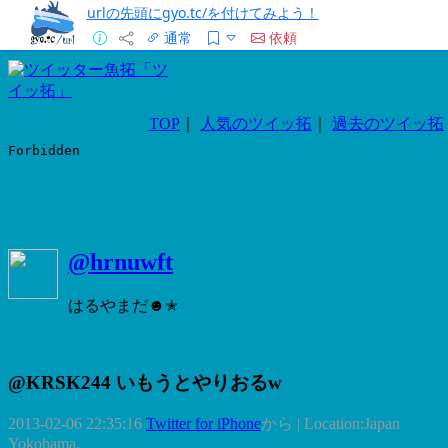
urlの先頭にgyo.tc/を付けてみよう！
通常
依頼