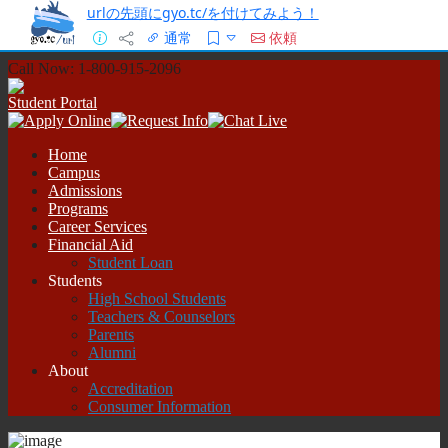
urlの先頭にgyo.tc/を付けてみよう！
通常
依頼