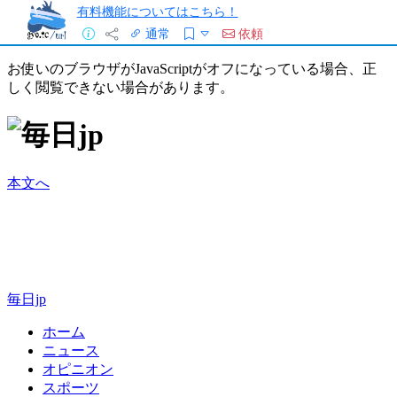
有料機能についてはこちら！
通常
依頼