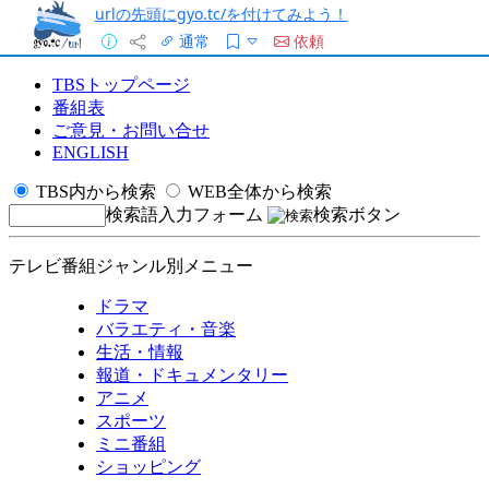
urlの先頭にgyo.tc/を付けてみよう！
通常
依頼