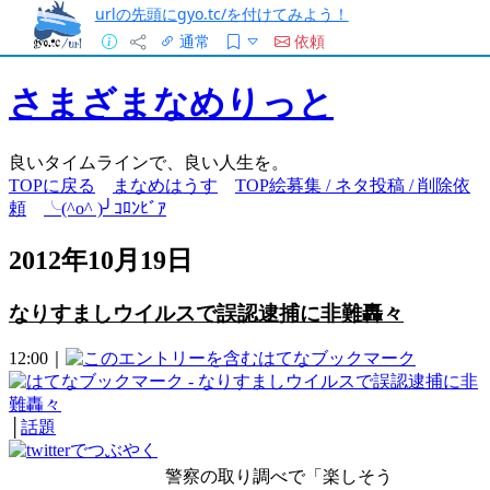
urlの先頭にgyo.tc/を付けてみよう！
通常
依頼