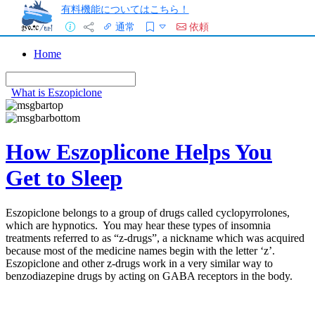
有料機能についてはこちら！
通常
依頼