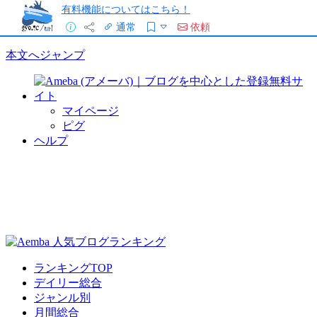
有料機能についてはこちら！
通常
依頼