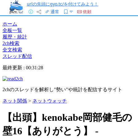
urlの先頭にgyo.tc/を付けてみよう！
通常
依頼