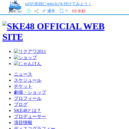
urlの先頭にgyo.tc/を付けてみよう！
通常
依頼