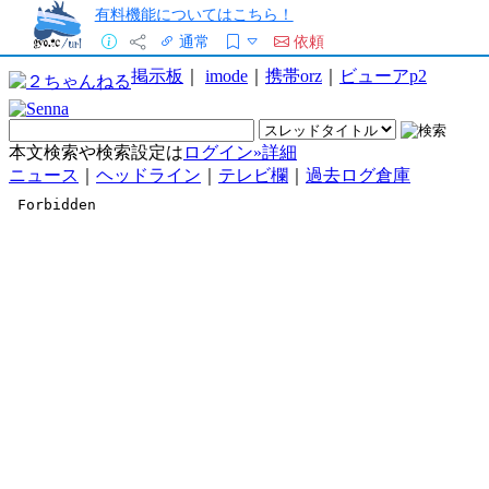
有料機能についてはこちら！
通常
依頼