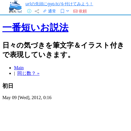
urlの先頭にgyo.tc/を付けてみよう！
通常
依頼