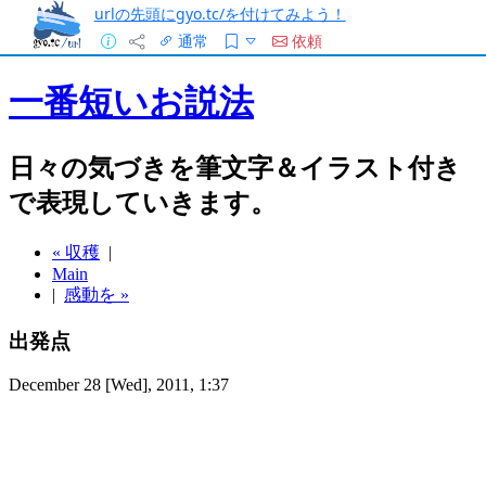
urlの先頭にgyo.tc/を付けてみよう！
通常
依頼