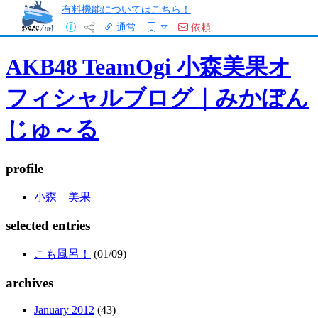
有料機能についてはこちら！
通常
依頼