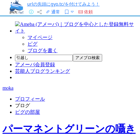
urlの先頭にgyo.tc/を付けてみよう！
通常
依頼