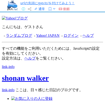
urlの先頭にgyo.tc/を付けてみよう！
通常
依頼