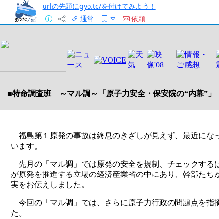
urlの先頭にgyo.tc/を付けてみよう！
通常
依頼