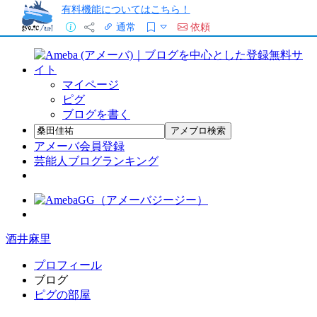
有料機能についてはこちら！
通常
依頼