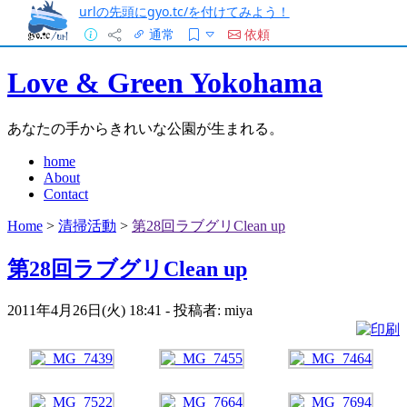
urlの先頭にgyo.tc/を付けてみよう！
通常
依頼