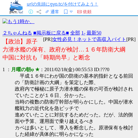
urlの先頭にgyo.tc/を付けてみよう！
通常
依頼