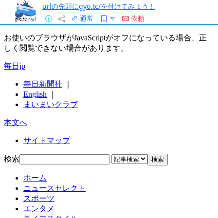
urlの先頭にgyo.tc/を付けてみよう！
通常
依頼