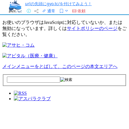
urlの先頭にgyo.tc/を付けてみよう！
通常
依頼