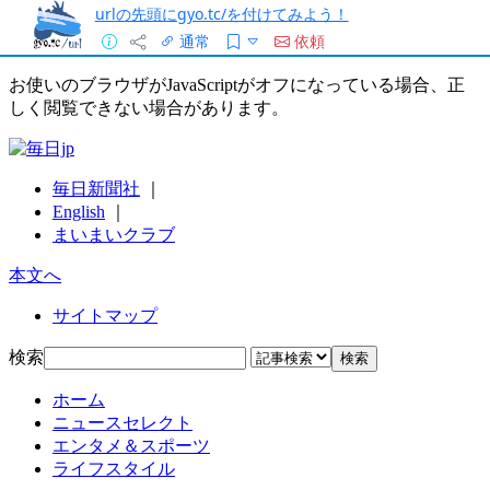
urlの先頭にgyo.tc/を付けてみよう！
通常
依頼