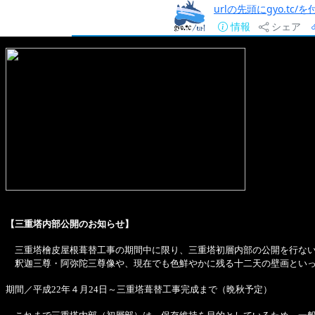
urlの先頭にgyo.tc
情報
シェア