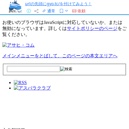
urlの先頭にgyo.tc/を付けてみよう！
通常
依頼