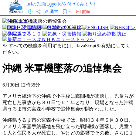
urlの先頭にgyo.tc/を付けてみよう！
通常
依頼