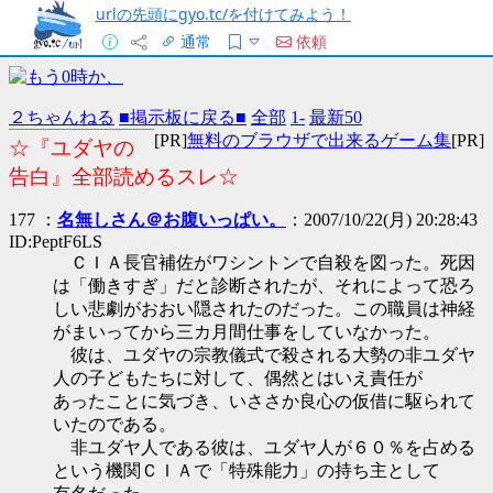
urlの先頭にgyo.tc/を付けてみよう！
通常
依頼