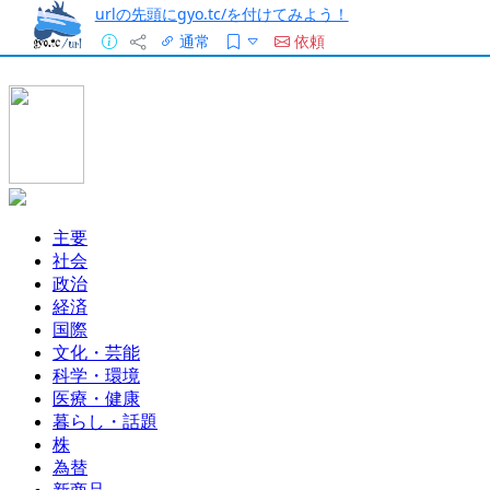
urlの先頭にgyo.tc/を付けてみよう！
通常
依頼