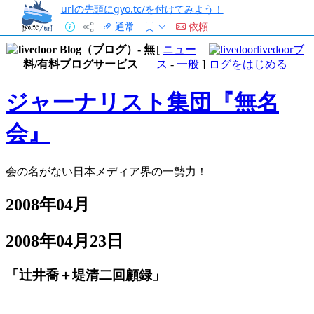
urlの先頭にgyo.tc/を付けてみよう！
通常
依頼