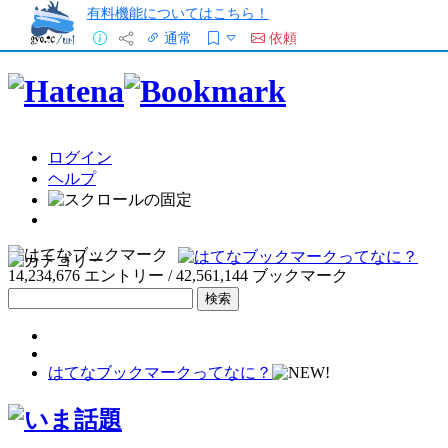
有料機能についてはこちら！
通常
依頼