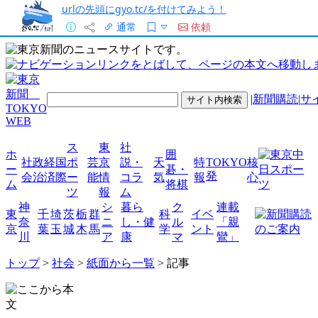
urlの先頭にgyo.tc/を付けてみよう！
通常
依頼