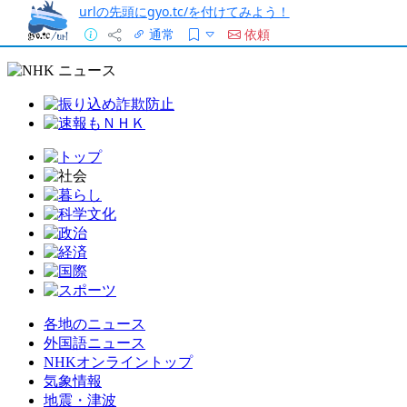
urlの先頭にgyo.tc/を付けてみよう！
通常
依頼