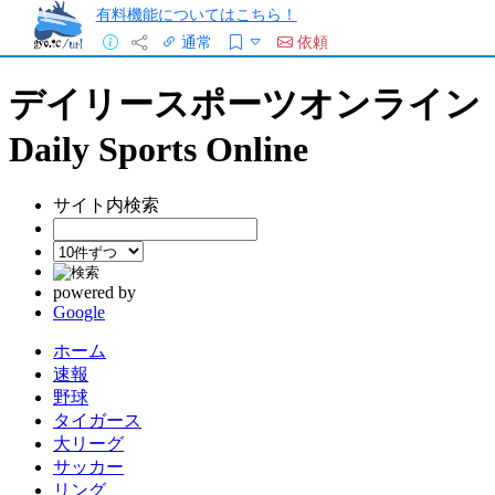
有料機能についてはこちら！
通常
依頼