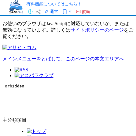
有料機能についてはこちら！
通常
依頼