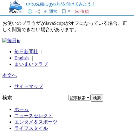
urlの先頭にgyo.tc/を付けてみよう！
通常
依頼