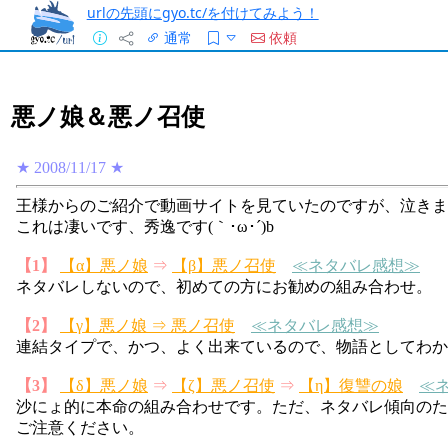
urlの先頭にgyo.tc/を付けてみよう！
通常
依頼